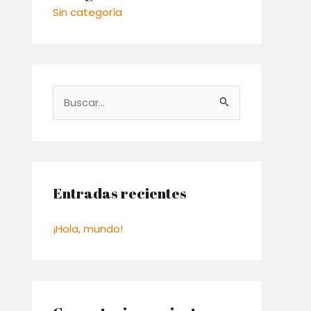
Sin categoría
B
u
s
c
a
Entradas recientes
r
¡Hola, mundo!
p
o
r
: